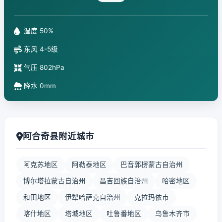
湿度 50%
东风 4-5级
气压 802hPa
降水 0mm
阿合奇县附近城市
阿克苏地区
阿勒泰地区
巴音郭楞蒙古自治州
博尔塔拉蒙古自治州
昌吉回族自治州
哈密地区
和田地区
伊犁哈萨克自治州
克拉玛依市
喀什地区
塔城地区
吐鲁番地区
乌鲁木齐市