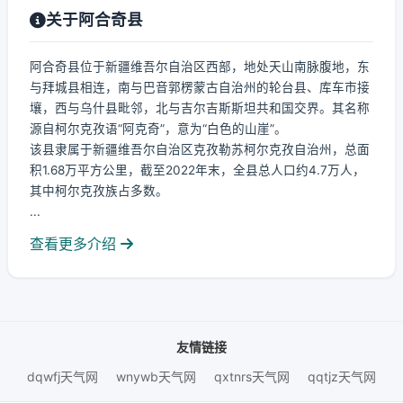
关于阿合奇县
阿合奇县位于新疆维吾尔自治区西部，地处天山南脉腹地，东
与拜城县相连，南与巴音郭楞蒙古自治州的轮台县、库车市接
壤，西与乌什县毗邻，北与吉尔吉斯斯坦共和国交界。其名称
源自柯尔克孜语“阿克奇”，意为“白色的山崖”。
该县隶属于新疆维吾尔自治区克孜勒苏柯尔克孜自治州，总面
积1.68万平方公里，截至2022年末，全县总人口约4.7万人，
其中柯尔克孜族占多数。
...
查看更多介绍
友情链接
dqwfj天气网
wnywb天气网
qxtnrs天气网
qqtjz天气网