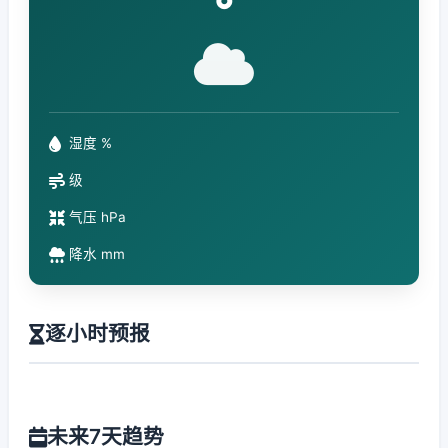
°
湿度 %
级
气压 hPa
降水 mm
逐小时预报
未来7天趋势