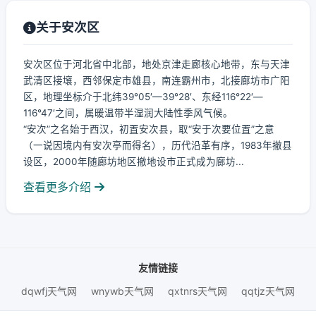
关于安次区
安次区位于河北省中北部，地处京津走廊核心地带，东与天津
武清区接壤，西邻保定市雄县，南连霸州市，北接廊坊市广阳
区，地理坐标介于北纬39°05′—39°28′、东经116°22′—
116°47′之间，属暖温带半湿润大陆性季风气候。
“安次”之名始于西汉，初置安次县，取“安于次要位置”之意
（一说因境内有安次亭而得名），历代沿革有序，1983年撤县
设区，2000年随廊坊地区撤地设市正式成为廊坊...
查看更多介绍
友情链接
dqwfj天气网
wnywb天气网
qxtnrs天气网
qqtjz天气网