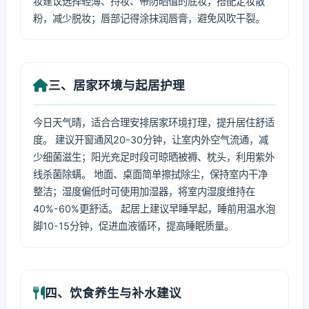
妆建议选择轻薄、持妆、带防晒值的底妆，搭配定妆散
粉，减少脱妆；唇部记得涂抹润唇膏，避免风吹干裂。
三、居家环境与起居护理
今日天气晴，适合合理安排居家环境打理，提升居住舒适
度。 建议开窗通风20-30分钟，让室内外空气流通，减
少细菌滋生；阳光充足时段可晾晒被褥、枕头，利用紫外
线杀菌除螨。 地面、桌面简单擦拭除尘，保持室内干净
整洁；湿度偏低时可使用加湿器，将室内湿度维持在
40%-60%更舒适。 起居上建议早睡早起，睡前用温水泡
脚10-15分钟，促进血液循环，提高睡眠质量。
四、饮食养生与补水建议