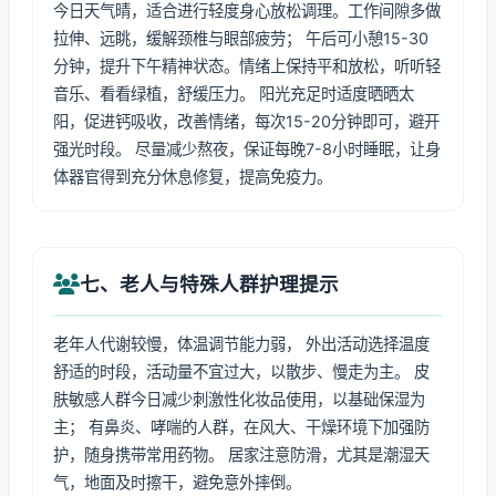
今日天气晴，适合进行轻度身心放松调理。工作间隙多做
拉伸、远眺，缓解颈椎与眼部疲劳； 午后可小憩15-30
分钟，提升下午精神状态。情绪上保持平和放松，听听轻
音乐、看看绿植，舒缓压力。 阳光充足时适度晒晒太
阳，促进钙吸收，改善情绪，每次15-20分钟即可，避开
强光时段。 尽量减少熬夜，保证每晚7-8小时睡眠，让身
体器官得到充分休息修复，提高免疫力。
七、老人与特殊人群护理提示
老年人代谢较慢，体温调节能力弱， 外出活动选择温度
舒适的时段，活动量不宜过大，以散步、慢走为主。 皮
肤敏感人群今日减少刺激性化妆品使用，以基础保湿为
主； 有鼻炎、哮喘的人群，在风大、干燥环境下加强防
护，随身携带常用药物。 居家注意防滑，尤其是潮湿天
气，地面及时擦干，避免意外摔倒。