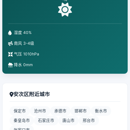
湿度 40%
南风 3-4级
气压 1010hPa
降水 0mm
安次区附近城市
保定市
沧州市
承德市
邯郸市
衡水市
秦皇岛市
石家庄市
唐山市
邢台市