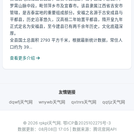
罗霄山脉中段，毗邻萍乡市及宜春市。该县隶属江西省吉安市
管辖，是吉泰盆地的重要组成部分。安福之名源于古安成县与
平都县，历史沿革悠久，汉高祖二年始置平都县，隋开皇九年
正式定名为安福县，至今建县已有两千余年历史，文化底蕴深
厚。
全县国土总面积 2793 平方千米，根据最新统计数据，常住人
口约为 39...
查看更多介绍
友情链接
dqwfj天气网
wnywb天气网
qxtnrs天气网
qqtjz天气网
© 2026 rpkpl天气网.
鄂ICP备2025102275号-3
数据更新：08月08日 17:05 | 数据来源：腾讯官网API