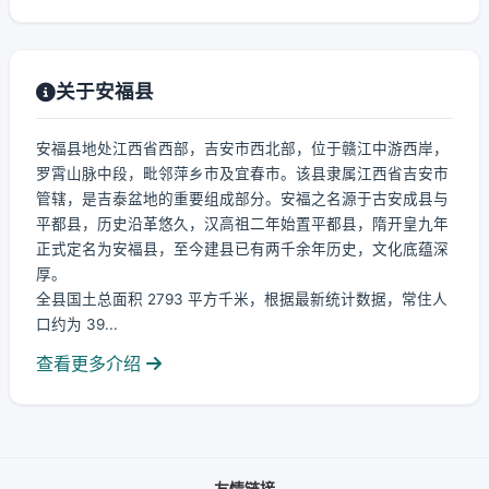
关于安福县
安福县地处江西省西部，吉安市西北部，位于赣江中游西岸，
罗霄山脉中段，毗邻萍乡市及宜春市。该县隶属江西省吉安市
管辖，是吉泰盆地的重要组成部分。安福之名源于古安成县与
平都县，历史沿革悠久，汉高祖二年始置平都县，隋开皇九年
正式定名为安福县，至今建县已有两千余年历史，文化底蕴深
厚。
全县国土总面积 2793 平方千米，根据最新统计数据，常住人
口约为 39...
查看更多介绍
友情链接