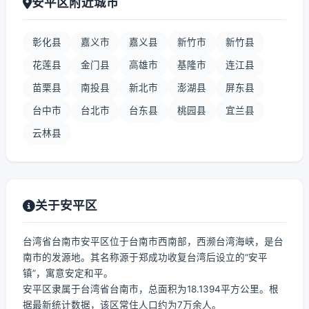
安平区附近城市
彰化县
嘉义市
嘉义县
新竹市
新竹县
花莲县
金门县
高雄市
基隆市
连江县
苗栗县
南投县
新北市
澎湖县
屏东县
台中市
台北市
台东县
桃园县
宜兰县
云林县
关于安平区
台湾省台南市安平区位于台南市西南部，西濒台湾海峡，是台
南市的发源地。其名称源于郑成功收复台湾后设立的“安平
镇”，寓意安定和平。
安平区隶属于台湾省台南市，总面积为18.1394平方公里。根
据最新统计数据，该区常住人口约为7万余人。