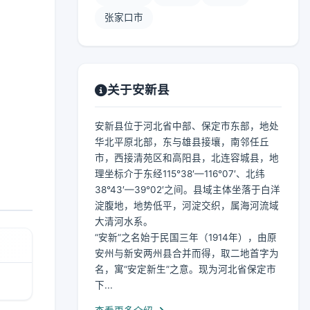
张家口市
关于安新县
安新县位于河北省中部、保定市东部，地处
华北平原北部，东与雄县接壤，南邻任丘
市，西接清苑区和高阳县，北连容城县，地
理坐标介于东经115°38′—116°07′、北纬
38°43′—39°02′之间。县域主体坐落于白洋
淀腹地，地势低平，河淀交织，属海河流域
大清河水系。
“安新”之名始于民国三年（1914年），由原
安州与新安两州县合并而得，取二地首字为
名，寓“安定新生”之意。现为河北省保定市
下...