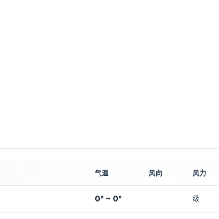
气温
风向
风力
0° ~ 0°
级