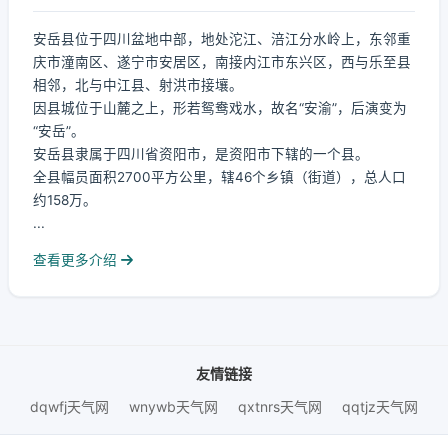
安岳县位于四川盆地中部，地处沱江、涪江分水岭上，东邻重
庆市潼南区、遂宁市安居区，南接内江市东兴区，西与乐至县
相邻，北与中江县、射洪市接壤。
因县城位于山麓之上，形若鸳鸯戏水，故名“安渝”，后演变为
“安岳”。
安岳县隶属于四川省资阳市，是资阳市下辖的一个县。
全县幅员面积2700平方公里，辖46个乡镇（街道），总人口
约158万。
...
查看更多介绍
友情链接
dqwfj天气网
wnywb天气网
qxtnrs天气网
qqtjz天气网