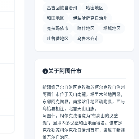
昌吉回族自治州
哈密地区
和田地区
伊犁哈萨克自治州
克拉玛依市
喀什地区
塔城地区
吐鲁番地区
乌鲁木齐市
关于阿图什市
新疆维吾尔自治区克孜勒苏柯尔克孜自治州
阿图什市位于天山南麓，塔里木盆地西缘，
东邻阿克陶县，南接喀什地区疏附县，西与
乌恰县相连，北靠天山山脉。
阿图什，柯尔克孜语意为“有高山的戈壁
滩”，因境内多戈壁和山地而得名。该市是
克孜勒苏柯尔克孜自治州首府，隶属于新疆
维吾尔自治区。