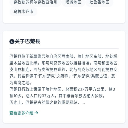
克孜勒苏柯尔克孜自治州
塔城地区
吐鲁番地区
乌鲁木齐市
关于巴楚县
巴楚县位于新疆维吾尔自治区西南部，喀什地区东部，地处塔
里木盆地西北缘，东与阿克苏地区沙雅县接壤，南与和田地区
皮山县相连，西与麦盖提县毗邻，北与阿克苏地区阿瓦提县交
界。其名称源于“巴尔楚克”之简称，“巴尔楚克”系蒙古语，意
为富饶之地。
巴楚县行政上隶属于喀什地区，总面积2.17万平方公里，辖3
镇10乡，总人口约37万人，其中维吾尔族占绝大多数。
历史上，巴楚是古丝绸之路的重要驿站，...
查看更多介绍