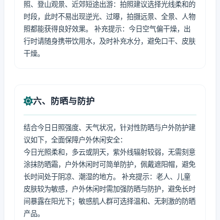
照、登山观景、近郊短途出游：拍照建议选择光线柔和的
时段，此时不易出现逆光、过曝，拍摄远景、全景、人物
照都能获得良好效果。 补充提示：今日空气偏干燥，出
行时请随身携带饮用水，及时补充水分，避免口干、皮肤
干燥。
六、防晒与防护
结合今日日照强度、天气状况，针对性防晒与户外防护建
议如下，全面保障户外休闲安全：
今日光照柔和，多云或阴天，紫外线辐射较弱，无需刻意
涂抹防晒霜，户外休闲时可简单防护，佩戴遮阳帽，避免
长时间处于阴凉、潮湿的地方。 补充提示：老人、儿童
皮肤较为敏感，户外休闲时需加强防晒与防护，避免长时
间暴露在阳光下；敏感肌人群可选择温和、无刺激的防晒
产品。