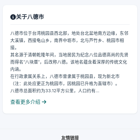
关于八德市
八德市位于台湾桃园县西北部，地处台北盆地南方边缘，东邻
大溪镇，西接龟山乡，南界中坜市，北与芦竹乡、桃园市相
接。
其名源于清朝乾隆年间，当地居民为纪念八位品德高尚的先贤
而得名“八块厝”，后改称八德。该地名蕴含着深厚的传统文化
内涵。
在行政隶属关系上，八德市曾隶属于桃园县，现为新北市
（注：此处应更正为桃园市，因桃园已升格为直辖市）。
八德市总面积约为33.12平方公里，人口约有...
查看更多介绍
友情链接