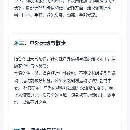
卫衣、薄羽绒服加防风外套，下装搭配加绒保暖裤与防风
长裤，脚部选择加绒运动鞋；配饰方面，建议佩戴针织
帽、围巾、手套，避免头部、颈部、手部受凉。
三、户外运动与散步
结合今日天气条件，针对性户外运动与散步建议如下，兼
顾安全性与体验感：
气温条件一般，适合短时户外放松，不建议长时间剧烈运
动，运动前做好热身，避免突然剧烈运动导致抽筋或中
暑。 补充提示：户外运动时尽量避开交通繁忙路段，选
择人流较少、环境安全的区域，随身携带少量纸巾、饮用
水，以备不时之需。