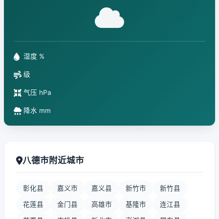
湿度 %
级
气压 hPa
降水 mm
八德市附近城市
彰化县
嘉义市
嘉义县
新竹市
新竹县
花莲县
金门县
高雄市
基隆市
连江县