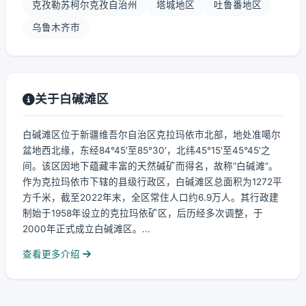
克孜勒苏柯尔克孜自治州
塔城地区
吐鲁番地区
乌鲁木齐市
关于白碱滩区
白碱滩区位于新疆维吾尔自治区克拉玛依市北部，地处准噶尔
盆地西北缘，东经84°45′至85°30′，北纬45°15′至45°45′之
间。该区因地下蕴藏丰富的天然碱矿而得名，故称“白碱滩”。
作为克拉玛依市下辖的县级行政区，白碱滩区总面积为1272平
方千米，截至2022年末，全区常住人口约6.9万人。其行政建
制始于1958年设立的克拉玛依矿区，后历经多次调整，于
2000年正式成立白碱滩区。...
查看更多介绍