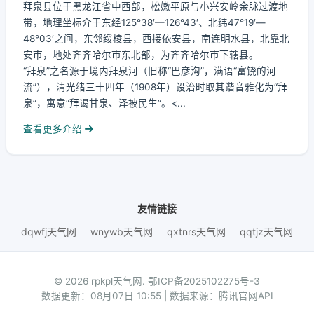
拜泉县位于黑龙江省中西部，松嫩平原与小兴安岭余脉过渡地
带，地理坐标介于东经125°38′—126°43′、北纬47°19′—
48°03′之间，东邻绥棱县，西接依安县，南连明水县，北靠北
安市，地处齐齐哈尔市东北部，为齐齐哈尔市下辖县。
“拜泉”之名源于境内拜泉河（旧称“巴彦沟”，满语“富饶的河
流”），清光绪三十四年（1908年）设治时取其谐音雅化为“拜
泉”，寓意“拜谒甘泉、泽被民生”。<...
查看更多介绍
友情链接
dqwfj天气网
wnywb天气网
qxtnrs天气网
qqtjz天气网
© 2026 rpkpl天气网.
鄂ICP备2025102275号-3
数据更新：08月07日 10:55 | 数据来源：腾讯官网API