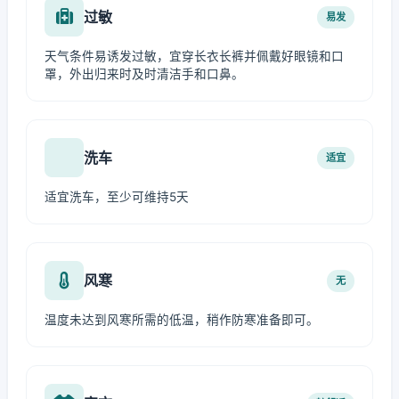
过敏
易发
天气条件易诱发过敏，宜穿长衣长裤并佩戴好眼镜和口
罩，外出归来时及时清洁手和口鼻。
洗车
适宜
适宜洗车，至少可维持5天
风寒
无
温度未达到风寒所需的低温，稍作防寒准备即可。