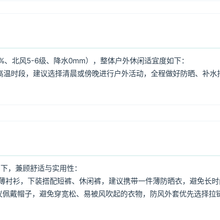
%、北风5-6级、降水0mm），整体户外休闲适宜度如下：
:00高温时段，建议选择清晨或傍晚进行户外活动，全程做好防晒、补水
如下，兼顾舒适与实用性：
薄衬衫，下装搭配短裤、休闲裤，建议携带一件薄防晒衣，避免长时
议佩戴帽子，避免穿宽松、易被风吹起的衣物，防风外套优先选择拉