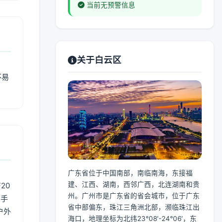
当前无预警信息
关于白云区
不易
广东省位于中国南部，南临南海，东接福
建、江西、湖南，西邻广西，北连湖南和贵
20
州。广州市是广东省的省会城市，位于广东
用手
省中部偏东，珠江三角洲北部，濒临珠江出
户外
海口，地理坐标为北纬23°08′-24°06′，东