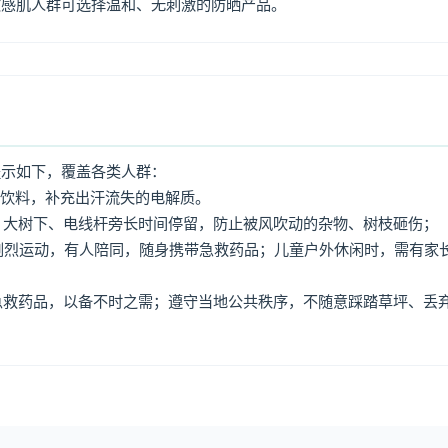
敏感肌人群可选择温和、无刺激的防晒产品。
提示如下，覆盖各类人群：
动饮料，补充出汗流失的电解质。
牌、大树下、电线杆旁长时间停留，防止被风吹动的杂物、树枝砸伤；
免剧烈运动，有人陪同，随身携带急救药品；儿童户外休闲时，需有家
、急救药品，以备不时之需；遵守当地公共秩序，不随意踩踏草坪、丢