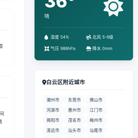
36°
晴
湿度 54%
北风 5-6级
措
气压 988hPa
降水 0mm
白云区附近城市
潮州市
东莞市
佛山市
河源市
惠州市
江门市
间
揭阳市
茂名市
梅州市
链
清远市
汕头市
汕尾市