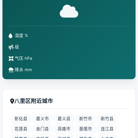
湿度 %
级
气压 hPa
降水 mm
八里区附近城市
彰化县
嘉义市
嘉义县
新竹市
新竹县
花莲县
金门县
高雄市
基隆市
连江县