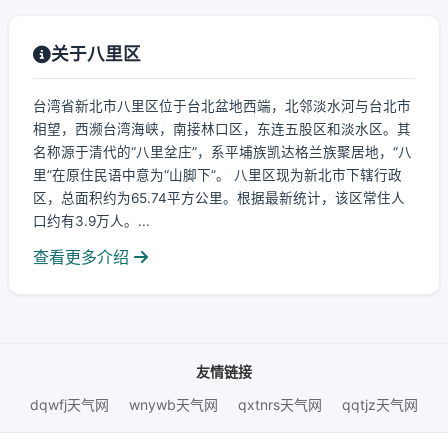
关于八里区
台湾省新北市八里区位于台北盆地西端，北邻淡水河与台北市
相望，西濒台湾海峡，南接林口区，东连五股区和淡水区。其
名称源于清代的“八里坌庄”，系平埔族凯达格兰族聚居地，“八
里”在原住民语中意为“山脚下”。 八里区现为新北市下辖行政
区，总面积约为65.74平方公里。根据最新统计，该区常住人
口约有3.9万人。...
查看更多介绍
友情链接
dqwfj天气网
wnywb天气网
qxtnrs天气网
qqtjz天气网