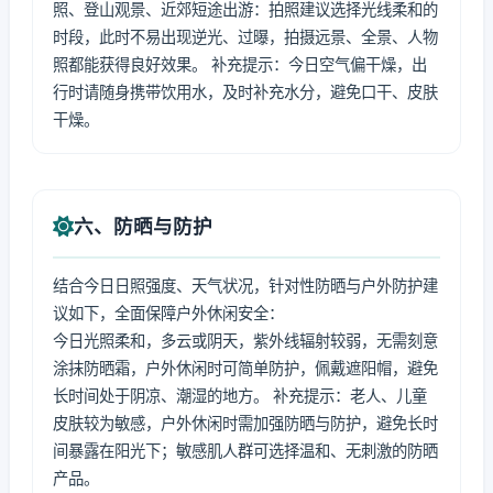
照、登山观景、近郊短途出游：拍照建议选择光线柔和的
时段，此时不易出现逆光、过曝，拍摄远景、全景、人物
照都能获得良好效果。 补充提示：今日空气偏干燥，出
行时请随身携带饮用水，及时补充水分，避免口干、皮肤
干燥。
六、防晒与防护
结合今日日照强度、天气状况，针对性防晒与户外防护建
议如下，全面保障户外休闲安全：
今日光照柔和，多云或阴天，紫外线辐射较弱，无需刻意
涂抹防晒霜，户外休闲时可简单防护，佩戴遮阳帽，避免
长时间处于阴凉、潮湿的地方。 补充提示：老人、儿童
皮肤较为敏感，户外休闲时需加强防晒与防护，避免长时
间暴露在阳光下；敏感肌人群可选择温和、无刺激的防晒
产品。