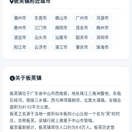
板芙镇附近城市
潮州市
东莞市
佛山市
广州市
河源市
惠州市
江门市
揭阳市
茂名市
梅州市
清远市
汕头市
汕尾市
韶关市
深圳市
阳江市
云浮市
湛江市
肇庆市
珠海市
关于板芙镇
板芙镇位于广东省中山市西南部，地处珠江三角洲腹地，东临
石岐河，南接三乡镇，西与神湾镇相邻，北靠大涌镇。全镇总
面积为81.52平方公里。
板芙之名源于当地一座形似木板的小山丘和一个名为“芙”的村
庄，合称板芙。该镇行政上隶属于中山市管辖。
截至最新统计，板芙镇常住人口约为9.6万人。板芙历史悠