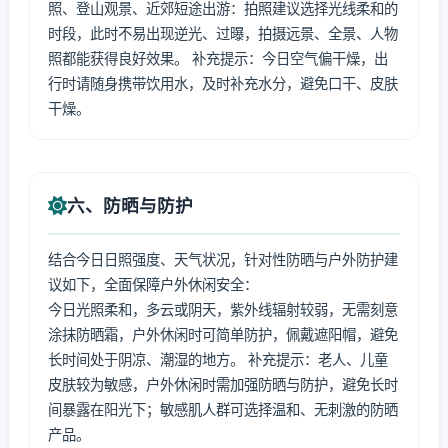
照、登山观景、近郊短途出游：拍照建议选择光线柔和的
时段，此时不易出现逆光、过曝，拍摄远景、全景、人物
照都能获得良好效果。 补充提示：今日空气偏干燥，出
行时请随身携带饮用水，及时补充水分，避免口干、皮肤
干燥。
六、防晒与防护
结合今日日照强度、天气状况，针对性防晒与户外防护建
议如下，全面保障户外休闲安全：
今日光照柔和，多云或阴天，紫外线辐射较弱，无需刻意
涂抹防晒霜，户外休闲时可简单防护，佩戴遮阳帽，避免
长时间处于阴凉、潮湿的地方。 补充提示：老人、儿童
皮肤较为敏感，户外休闲时需加强防晒与防护，避免长时
间暴露在阳光下；敏感肌人群可选择温和、无刺激的防晒
产品。