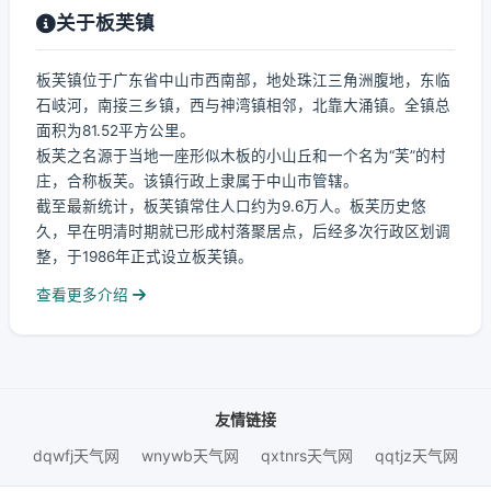
关于板芙镇
板芙镇位于广东省中山市西南部，地处珠江三角洲腹地，东临
石岐河，南接三乡镇，西与神湾镇相邻，北靠大涌镇。全镇总
面积为81.52平方公里。
板芙之名源于当地一座形似木板的小山丘和一个名为“芙”的村
庄，合称板芙。该镇行政上隶属于中山市管辖。
截至最新统计，板芙镇常住人口约为9.6万人。板芙历史悠
久，早在明清时期就已形成村落聚居点，后经多次行政区划调
整，于1986年正式设立板芙镇。
查看更多介绍
友情链接
dqwfj天气网
wnywb天气网
qxtnrs天气网
qqtjz天气网