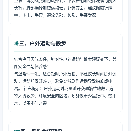
卫衣、薄羽绒服加防风外套，下装搭配加绒保暖裤与防风
长裤，脚部选择加绒运动鞋；配饰方面，建议佩戴针织
帽、围巾、手套，避免头部、颈部、手部受凉。
三、户外运动与散步
结合今日天气条件，针对性户外运动与散步建议如下，兼
顾安全性与体验感：
气温条件一般，适合短时户外放松，不建议长时间剧烈运
动，运动前做好热身，避免突然剧烈运动导致抽筋或中
暑。 补充提示：户外运动时尽量避开交通繁忙路段，选
择人流较少、环境安全的区域，随身携带少量纸巾、饮用
水，以备不时之需。