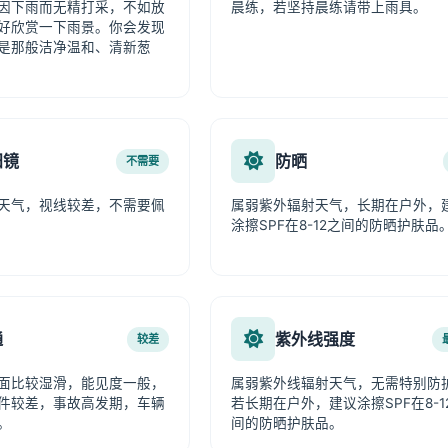
因下雨而无精打采，不如放
晨练，若坚持晨练请带上雨具。
好欣赏一下雨景。你会发现
是那般洁净温和、清新葱
阳镜
防晒
不需要
天气，视线较差，不需要佩
属弱紫外辐射天气，长期在户外，
涂擦SPF在8-12之间的防晒护肤品
通
紫外线强度
较差
面比较湿滑，能见度一般，
属弱紫外线辐射天气，无需特别防
件较差，事故高发期，车辆
若长期在户外，建议涂擦SPF在8-1
。
间的防晒护肤品。