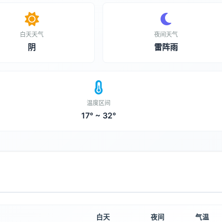
白天天气
夜间天气
阴
雷阵雨
温度区间
17° ~ 32°
白天
夜间
气温