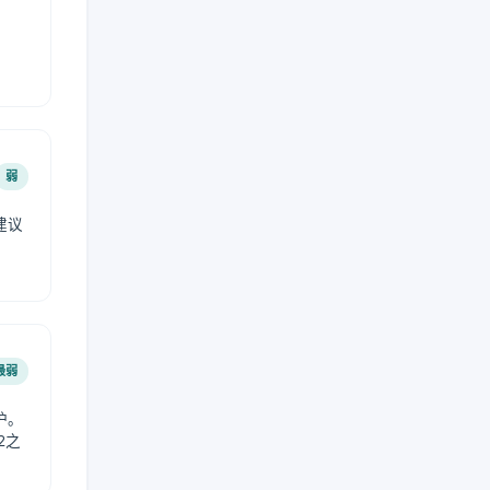
弱
建议
。
最弱
护。
2之