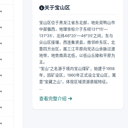
关于宝山区
°
宝山区位于黑龙江省东北部，地处双鸭山市
°
中部偏西，地理坐标介于东经131°15′—
131°35′、北纬46°20′—46°35′之间，东与
尖山区接壤，西连集贤县，南邻岭东区，北
°
靠四方台区，属三江平原向完达山余脉过渡
地带，地势南高北低，以低山丘陵和平原为
°
主。
“宝山”之名源于境内宝山煤矿，始建于1958
年，因矿设区，1960年正式设立宝山区，寓
°
意“宝藏之山”，体现区域资源禀赋特征。
...
°
查看完整介绍
°
°