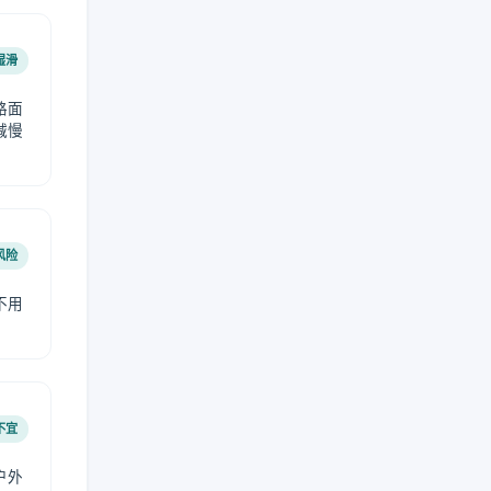
湿滑
路面
减慢
风险
不用
不宜
户外