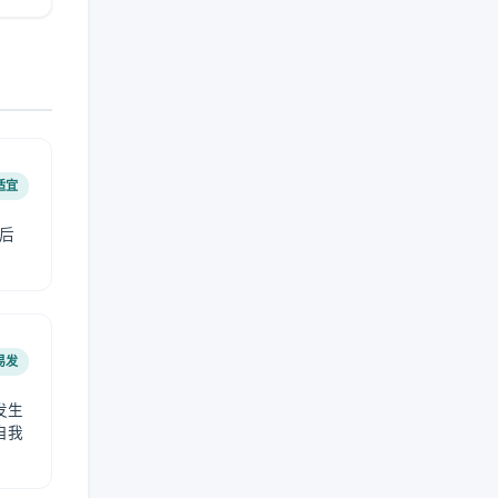
适宜
后
易发
发生
自我