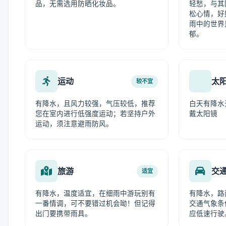
品，无需选用防晒化妆品。
轻愁，与其
松心情，好
雨中的世界
郁。
运动
太
较不宜
有降水，且风力较强，气压较低，推荐
白天有降水
您在室内进行低强度运动；若坚持户外
戴太阳镜
运动，须注意避雨防风。
旅游
交
适宜
有降水，温度适宜，在细雨中游玩别有
有降水，路
一番情调，可不要错过机会呦！但记得
交通气象条
出门要携带雨具。
应低速行驶