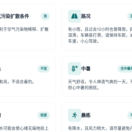
气污染扩散条件
路况
良
利于空气污染物稀释、扩散
有小雨，且过去12小时也曾降雨，
湿滑，车辆易打滑，请保持车距，
车速，小心驾驶。
鱼
中暑
不宜
无中暑
有风，不适合垂钓。
天气舒适，令人神清气爽的一天，
担心中暑的困扰。
情
晨练
较差
水可能会使心绪无端地挂上
有降水，且风力稍大，请尽量避免