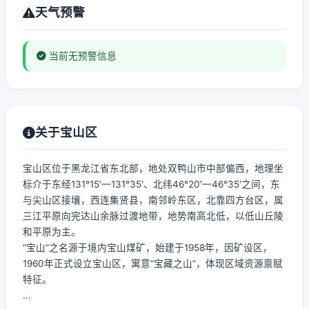
天气预警
当前无预警信息
关于宝山区
宝山区位于黑龙江省东北部，地处双鸭山市中部偏西，地理坐
标介于东经131°15′—131°35′、北纬46°20′—46°35′之间，东
与尖山区接壤，西连集贤县，南邻岭东区，北靠四方台区，属
三江平原向完达山余脉过渡地带，地势南高北低，以低山丘陵
和平原为主。
“宝山”之名源于境内宝山煤矿，始建于1958年，因矿设区，
1960年正式设立宝山区，寓意“宝藏之山”，体现区域资源禀赋
特征。
...