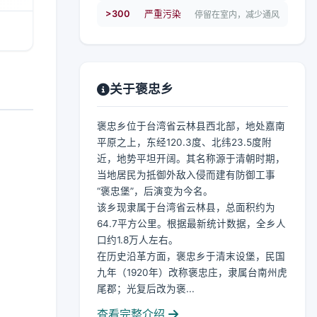
>300
严重污染
停留在室内，减少通风
关于褒忠乡
褒忠乡位于台湾省云林县西北部，地处嘉南
平原之上，东经120.3度、北纬23.5度附
近，地势平坦开阔。其名称源于清朝时期，
当地居民为抵御外敌入侵而建有防御工事
“褒忠堡”，后演变为今名。
该乡现隶属于台湾省云林县，总面积约为
64.7平方公里。根据最新统计数据，全乡人
口约1.8万人左右。
在历史沿革方面，褒忠乡于清末设堡，民国
九年（1920年）改称褒忠庄，隶属台南州虎
尾郡；光复后改为褒...
查看完整介绍