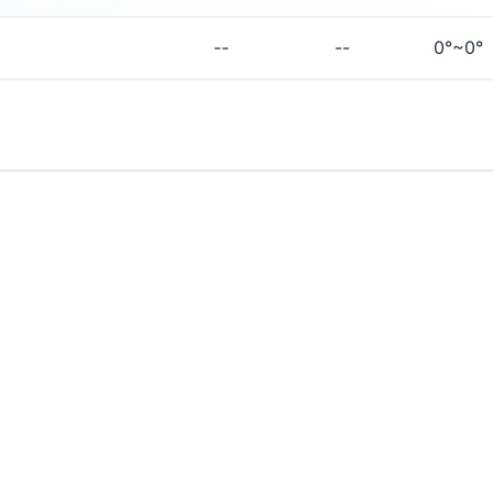
--
--
0°~0°