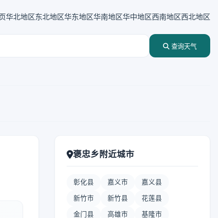
页
华北地区
东北地区
华东地区
华南地区
华中地区
西南地区
西北地区
查询天气
褒忠乡附近城市
彰化县
嘉义市
嘉义县
新竹市
新竹县
花莲县
金门县
高雄市
基隆市