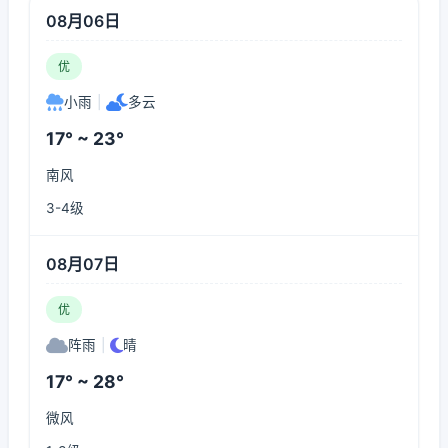
08月06日
优
小雨
|
多云
17° ~ 23°
南风
3-4级
08月07日
优
阵雨
|
晴
17° ~ 28°
微风