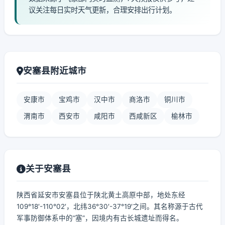
议关注每日实时天气更新，合理安排出行计划。
安塞县附近城市
安康市
宝鸡市
汉中市
商洛市
铜川市
渭南市
西安市
咸阳市
西咸新区
榆林市
关于安塞县
陕西省延安市安塞县位于陕北黄土高原中部，地处东经
109°18′-110°02′，北纬36°30′-37°19′之间。其名称源于古代
军事防御体系中的“塞”，因境内有古长城遗址而得名。