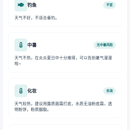
钓鱼
不宜
天气不好，不适合垂钓。
中暑
无中暑风险
天气不热，在炎炎夏日中十分难得，可以告别暑气漫漫
啦~
化妆
去油
天气较热，建议用露质面霜打底，水质无油粉底霜，透
明粉饼，粉质胭脂。