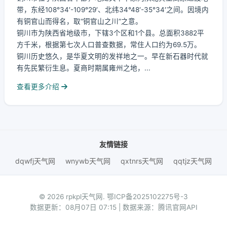
带，东经108°34′-109°29′、北纬34°48′-35°34′之间。因境内
有铜官山而得名，取“铜官山之川”之意。
铜川市为陕西省地级市，下辖3个区和1个县。总面积3882平
方千米，根据第七次人口普查数据，常住人口约为69.5万。
铜川历史悠久，是华夏文明的发祥地之一。早在新石器时代就
有先民繁衍生息。夏商时期属雍州之地，...
查看更多介绍
友情链接
dqwfj天气网
wnywb天气网
qxtnrs天气网
qqtjz天气网
© 2026 rpkpl天气网.
鄂ICP备2025102275号-3
数据更新：08月07日 07:15 | 数据来源：腾讯官网API