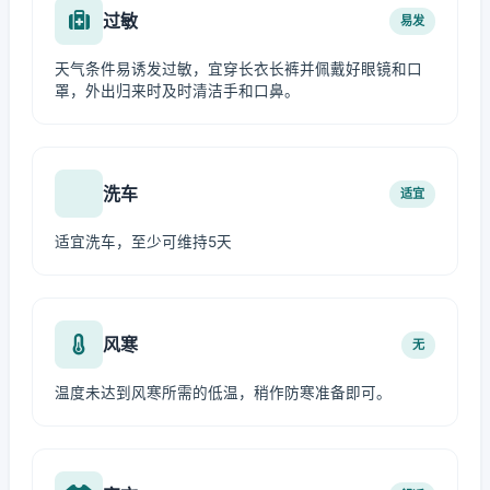
过敏
易发
天气条件易诱发过敏，宜穿长衣长裤并佩戴好眼镜和口
罩，外出归来时及时清洁手和口鼻。
洗车
适宜
适宜洗车，至少可维持5天
风寒
无
温度未达到风寒所需的低温，稍作防寒准备即可。