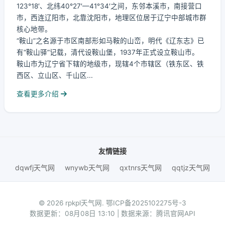
123°18′、北纬40°27′—41°34′之间，东邻本溪市，南接营口
市，西连辽阳市，北靠沈阳市，地理区位居于辽宁中部城市群
核心地带。
“鞍山”之名源于市区南部形如马鞍的山峦，明代《辽东志》已
有“鞍山驿”记载，清代设鞍山堡，1937年正式设立鞍山市。
鞍山市为辽宁省下辖的地级市，现辖4个市辖区（铁东区、铁
西区、立山区、千山区...
查看更多介绍
友情链接
dqwfj天气网
wnywb天气网
qxtnrs天气网
qqtjz天气网
© 2026 rpkpl天气网.
鄂ICP备2025102275号-3
数据更新：08月08日 13:10 | 数据来源：腾讯官网API