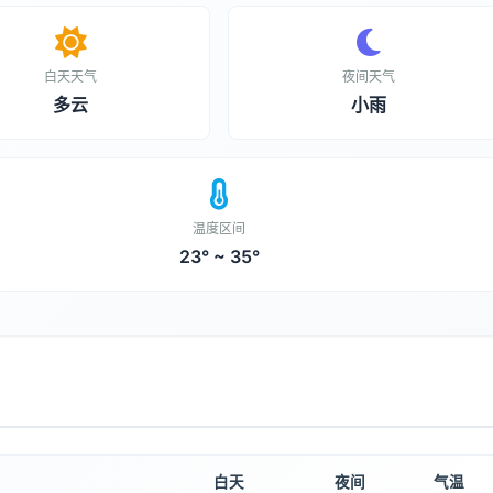
白天天气
夜间天气
多云
小雨
温度区间
23° ~ 35°
白天
夜间
气温