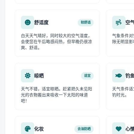
舒适度
空
较舒适
白天天气晴好，同时较大的空气湿度，
气象条件对
会使您在午后略感闷热，但早晚仍很凉
除无明显影
爽、舒适。
晾晒
钓
适宜
天气不错，适宜晾晒。赶紧把久未见阳
天气条件适
光的衣物搬出来吸收一下太阳的味道
钓时光。
吧！
化妆
心
去油防晒