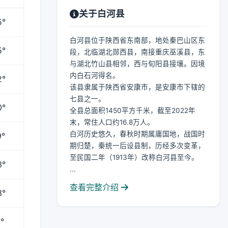
关于白河县
5°
白河县位于陕西省东南部，地处秦巴山区东
5°
段，北临湖北郧西县，南接重庆巫溪县，东
与湖北竹山县相邻，西与旬阳县接壤。因境
内白石河得名。
2°
该县隶属于陕西省安康市，是安康市下辖的
七县之一。
0°
全县总面积1450平方千米，截至2022年
末，常住人口约16.8万人。
白河历史悠久，春秋时期属庸国地，战国时
9°
期归楚，秦统一后设县制，历经多次变革，
至民国二年（1913年）改称白河县至今。
3°
...
查看完整介绍
3°
°