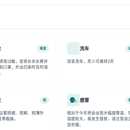
敏
洗车
易发
诱发过敏，宜穿长衣长裤并
适宜洗车，至少可维持2天
和口罩，外出归来时及时清
。
衣
感冒
热
议着短裙、短裤、短薄外
相对于今天将会出现大幅度降温，
夏季服装。
湿度较大，易发生感冒，请注意适
加衣服。