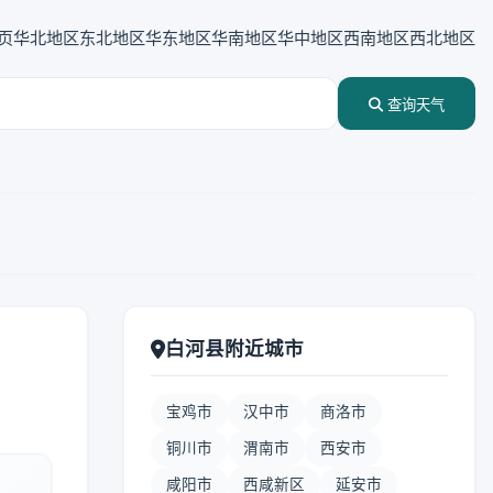
页
华北地区
东北地区
华东地区
华南地区
华中地区
西南地区
西北地区
查询天气
白河县附近城市
宝鸡市
汉中市
商洛市
铜川市
渭南市
西安市
咸阳市
西咸新区
延安市