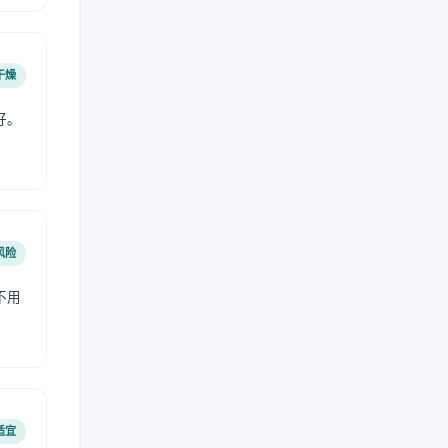
干燥
好。
风险
不用
适宜