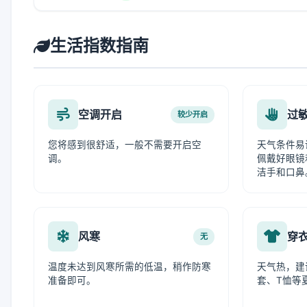
生活指数指南
空调开启
过
较少开启
您将感到很舒适，一般不需要开启空
天气条件易
调。
佩戴好眼镜
洁手和口鼻
风寒
穿
无
温度未达到风寒所需的低温，稍作防寒
天气热，建
准备即可。
套、T恤等