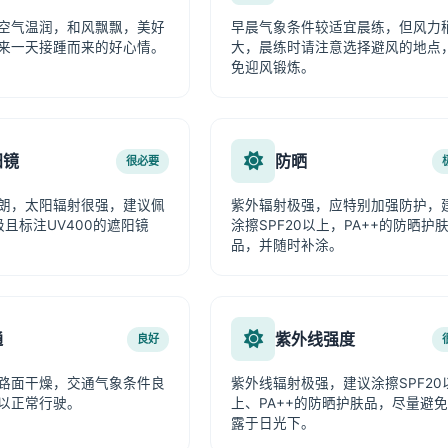
空气温润，和风飘飘，美好
早晨气象条件较适宜晨练，但风力
来一天接踵而来的好心情。
大，晨练时请注意选择避风的地点
免迎风锻炼。
阳镜
防晒
很必要
朗，太阳辐射很强，建议佩
紫外辐射极强，应特别加强防护，
级且标注UV400的遮阳镜
涂擦SPF20以上，PA++的防晒护
品，并随时补涂。
通
紫外线强度
良好
路面干燥，交通气象条件良
紫外线辐射极强，建议涂擦SPF20
以正常行驶。
上、PA++的防晒护肤品，尽量避
露于日光下。