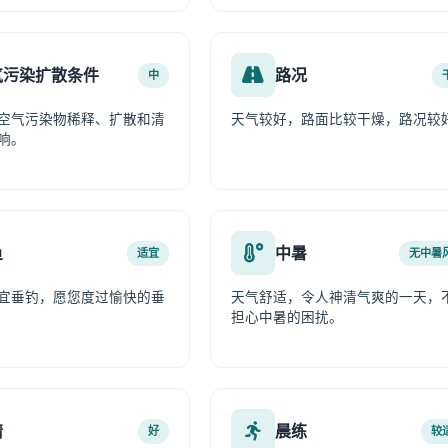
气污染扩散条件
路况
中
空气污染物稀释、扩散和清
天气较好，路面比较干燥，路况较
响。
鱼
中暑
适宜
无中暑
宜垂钓，愿您度过愉快的垂
天气舒适，令人神清气爽的一天，
担心中暑的困扰。
情
晨练
好
较