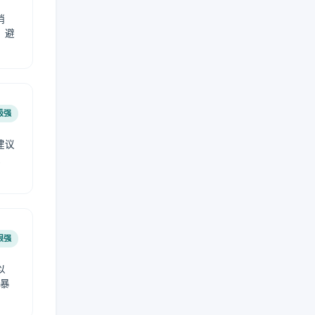
稍
，避
极强
建议
肤
很强
以
免暴