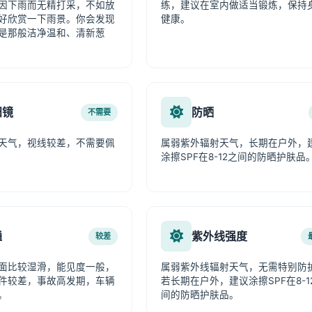
因下雨而无精打采，不如放
练，建议在室内做适当锻炼，保持
好欣赏一下雨景。你会发现
健康。
是那般洁净温和、清新葱
阳镜
防晒
不需要
天气，视线较差，不需要佩
属弱紫外辐射天气，长期在户外，
涂擦SPF在8-12之间的防晒护肤品
通
紫外线强度
较差
面比较湿滑，能见度一般，
属弱紫外线辐射天气，无需特别防
件较差，事故高发期，车辆
若长期在户外，建议涂擦SPF在8-1
。
间的防晒护肤品。