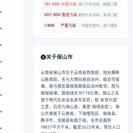
151-200
中度污染
减少户外活动，佩戴口罩
°
201-300
重度污染
避免户外活动，关闭门窗
>300
严重污染
停留在室内，减少通风
°
°
关于保山市
°
云南省保山市位于云南省西南部，地处横断
°
山脉南段，东与大理白族自治州、临沧市接
壤，南与德宏傣族景颇族自治州毗邻，西与
缅甸接壤，国境线长167.78公里。保山之名
°
源于明代在此设永昌军民府，取“永世兴昌”
之意，后改为保山县，寓意“保境安民”。 保
°
山市隶属于云南省，下辖隆阳区、施甸县、
腾冲市、龙陵县和昌宁县。全市总面积
19637平方千米，截至2022年末，常住人口
°