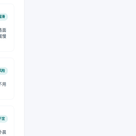
湿滑
路面
减慢
风险
不用
不宜
外晨