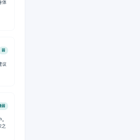
身体
弱
建议
。
最弱
护。
2之