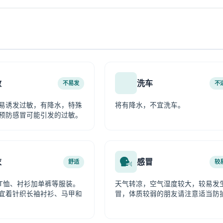
敏
洗车
不易发
不
易诱发过敏，有降水，特殊
将有降水，不宜洗车。
预防感冒可能引发的过敏。
衣
感冒
舒适
较
T恤、衬衫加单裤等服装。
天气转凉，空气湿度较大，较易发
宜着针织长袖衬衫、马甲和
冒，体质较弱的朋友请注意适当防