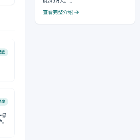
约243万人。...
查看完整介绍
适宜
易发
生感
护。