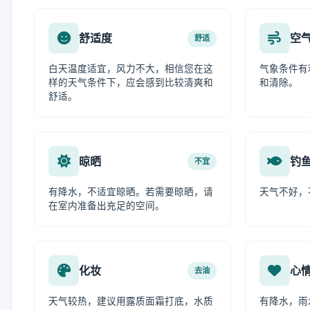
舒适度
空
舒适
白天温度适宜，风力不大，相信您在这
气象条件有
样的天气条件下，应会感到比较清爽和
和清除。
舒适。
晾晒
钓
不宜
有降水，不适宜晾晒。若需要晾晒，请
天气不好，
在室内准备出充足的空间。
化妆
心
去油
天气较热，建议用露质面霜打底，水质
有降水，雨