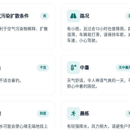
气污染扩散条件
路况
良
利于空气污染物稀释、扩散
有小雨，且过去12小时也曾降雨，
湿滑，车辆易打滑，请保持车距，
车速，小心驾驶。
鱼
中暑
不宜
无中暑
不适合垂钓。
天气舒适，令人神清气爽的一天，
担心中暑的困扰。
情
晨练
较差
水可能会使心绪无端地挂上
有较强降水，风力稍大，请避免户