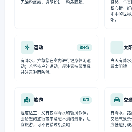
无油粉底霜，透明粉饼，粉质胭脂。
轻愁，与其
松心情，好
雨中的世界
郁。
运动
太
较不宜
有降水，推荐您在室内进行健身休闲运
白天有降水
动；若坚持户外运动，须注意携带雨具
戴太阳镜
并注意避雨防滑。
旅游
交
适宜
温度适宜，又有较弱降水和微风作伴，
有降水，路
会给您的旅行带来意想不到的景象，适
交通气象条
宜旅游，可不要错过机会呦！
应低速行驶