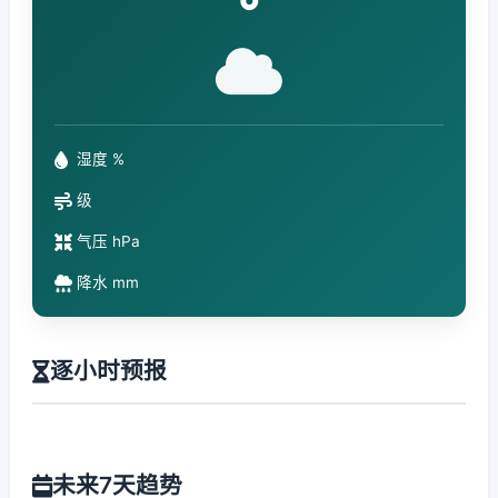
°
湿度 %
级
气压 hPa
降水 mm
逐小时预报
未来7天趋势