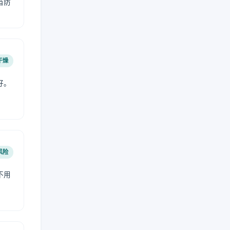
当防
干燥
好。
风险
不用