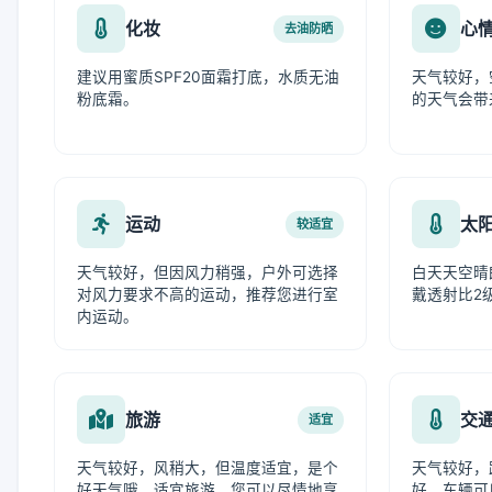
化妆
心
去油防晒
建议用蜜质SPF20面霜打底，水质无油
天气较好，
粉底霜。
的天气会带
运动
太
较适宜
天气较好，但因风力稍强，户外可选择
白天天空晴
对风力要求不高的运动，推荐您进行室
戴透射比2
内运动。
旅游
交
适宜
天气较好，风稍大，但温度适宜，是个
天气较好，
好天气哦。适宜旅游，您可以尽情地享
好，车辆可