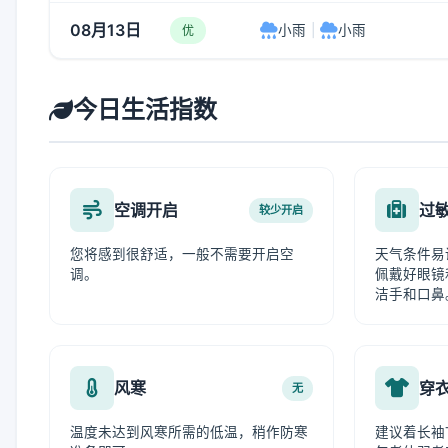
08月13日
小雨
|
小雨
优
今日生活指数
空调开启
过
较少开启
您将感到很舒适，一般不需要开启空
天气条件易
调。
佩戴好眼镜
洁手和口鼻
风寒
穿
无
温度未达到风寒所需的低温，稍作防寒
建议着长袖