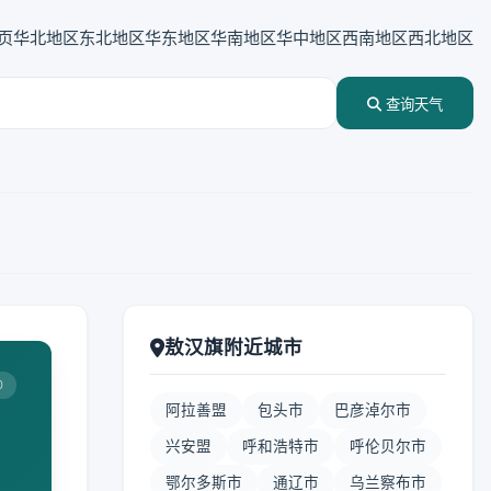
页
华北地区
东北地区
华东地区
华南地区
华中地区
西南地区
西北地区
查询天气
敖汉旗附近城市
0
阿拉善盟
包头市
巴彦淖尔市
兴安盟
呼和浩特市
呼伦贝尔市
鄂尔多斯市
通辽市
乌兰察布市