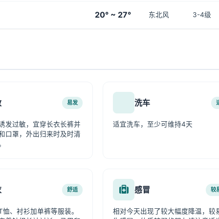
20° ~ 27°
东北风
3-4级
敏
洗车
易发
诱发过敏，宜穿长衣长裤并
适宜洗车，至少可维持4天
和口罩，外出归来时及时清
。
衣
感冒
舒适
较
T恤、衬衫加单裤等服装。
相对今天出现了较大幅度降温，较