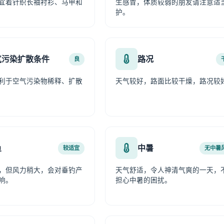
宜着针织长袖衬衫、马甲和
生感冒，体质较弱的朋友请注意适
护。
气污染扩散条件
路况
良
利于空气污染物稀释、扩散
天气较好，路面比较干燥，路况较
鱼
中暑
较适宜
无中暑
，但风力稍大，会对垂钓产
天气舒适，令人神清气爽的一天，
响。
担心中暑的困扰。