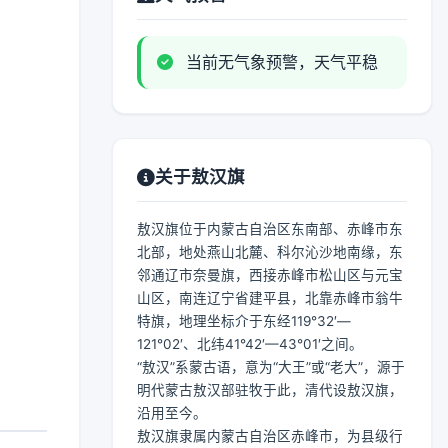
当前无气象预警，天气平稳
关于敖汉旗
敖汉旗位于内蒙古自治区东南部、赤峰市东
北部，地处燕山北麓、科尔沁沙地南缘，东
邻通辽市奈曼旗，西接赤峰市松山区与元宝
山区，南连辽宁省建平县，北靠赤峰市翁牛
特旗，地理坐标介于东经119°32′—
121°02′、北纬41°42′—43°01′之间。
“敖汉”系蒙古语，意为“大王”或“老大”，源于
明代蒙古敖汉部驻牧于此，清代设敖汉旗，
沿用至今。
敖汉旗隶属内蒙古自治区赤峰市，为县级行