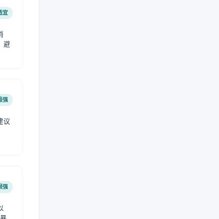
适宜
稍
，避
极强
建议
肤
很强
以
免暴