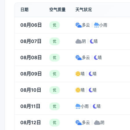
日期
空气质量
天气状况
08月06日
多云
|
小雨
优
08月07日
阴
|
晴
优
08月08日
多云
|
晴
优
08月09日
晴
|
晴
优
08月10日
晴
|
晴
优
08月11日
小雨
|
晴
优
08月12日
多云
|
阴
优