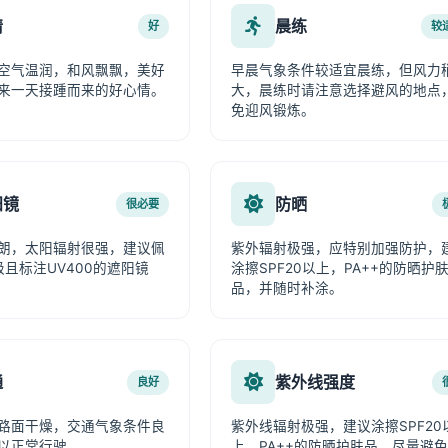
情
晨练
好
较
空气温润，和风飘飘，美好
早晨气象条件较适宜晨练，但风力
来一天接踵而来的好心情。
大，晨练时请注意选择避风的地点
免迎风锻炼。
阳镜
防晒
很必要
朗，太阳辐射很强，建议佩
紫外辐射极强，应特别加强防护，
级且标注UV400的遮阳镜
涂擦SPF20以上，PA++的防晒护
品，并随时补涂。
通
紫外线强度
良好
路面干燥，交通气象条件良
紫外线辐射极强，建议涂擦SPF20
以正常行驶。
上、PA++的防晒护肤品，尽量避