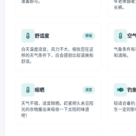
准备即可。
年老体弱者
长裤。
舒适度
空
舒适
白天温度适宜，风力不大，相信您在这
气象条件有
样的天气条件下，应会感到比较清爽和
和清除。
舒适。
晾晒
钓
适宜
天气不错，适宜晾晒。赶紧把久未见阳
较适合垂钓
光的衣物搬出来吸收一下太阳的味道
生一定的影
吧！