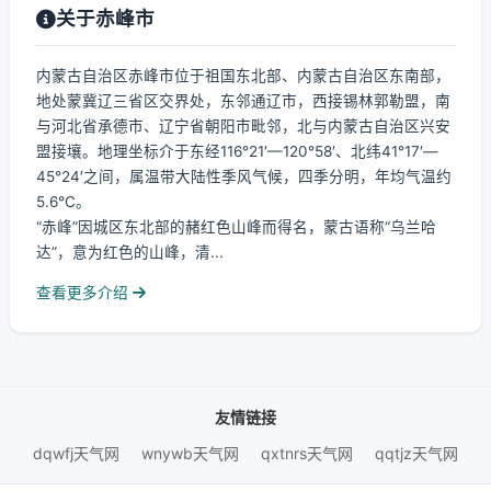
关于赤峰市
内蒙古自治区赤峰市位于祖国东北部、内蒙古自治区东南部，
地处蒙冀辽三省区交界处，东邻通辽市，西接锡林郭勒盟，南
与河北省承德市、辽宁省朝阳市毗邻，北与内蒙古自治区兴安
盟接壤。地理坐标介于东经116°21′—120°58′、北纬41°17′—
45°24′之间，属温带大陆性季风气候，四季分明，年均气温约
5.6℃。
“赤峰”因城区东北部的赭红色山峰而得名，蒙古语称“乌兰哈
达”，意为红色的山峰，清...
查看更多介绍
友情链接
dqwfj天气网
wnywb天气网
qxtnrs天气网
qqtjz天气网