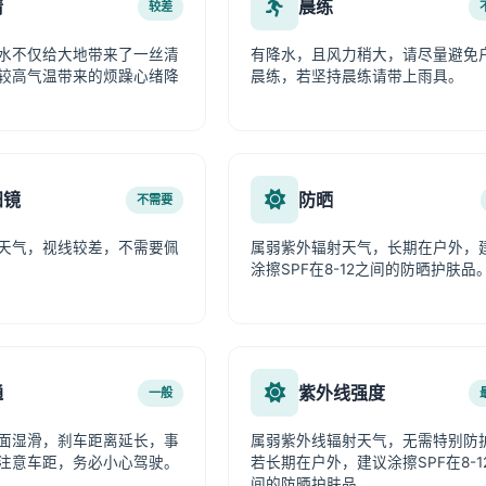
情
晨练
较差
水不仅给大地带来了一丝清
有降水，且风力稍大，请尽量避免
较高气温带来的烦躁心绪降
晨练，若坚持晨练请带上雨具。
阳镜
防晒
不需要
天气，视线较差，不需要佩
属弱紫外辐射天气，长期在户外，
涂擦SPF在8-12之间的防晒护肤品
通
紫外线强度
一般
面湿滑，刹车距离延长，事
属弱紫外线辐射天气，无需特别防
注意车距，务必小心驾驶。
若长期在户外，建议涂擦SPF在8-1
间的防晒护肤品。