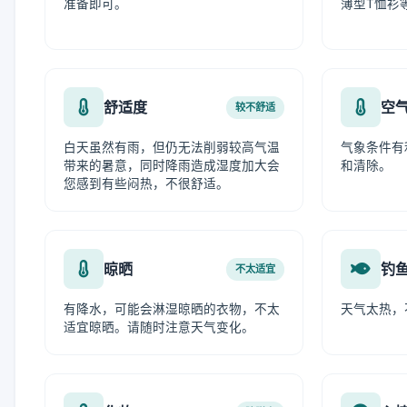
准备即可。
薄型T恤衫
舒适度
空
较不舒适
白天虽然有雨，但仍无法削弱较高气温
气象条件有
带来的暑意，同时降雨造成湿度加大会
和清除。
您感到有些闷热，不很舒适。
晾晒
钓
不太适宜
有降水，可能会淋湿晾晒的衣物，不太
天气太热，
适宜晾晒。请随时注意天气变化。