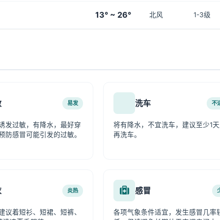
13° ~ 26°
北风
1-3级
敏
洗车
易发
不
诱发过敏，有降水，最好穿
将有降水，不宜洗车，建议至少1天
预防感冒可能引发的过敏。
再洗车。
衣
感冒
炎热
建议着短衫、短裙、短裤、
各项气象条件适宜，发生感冒几率