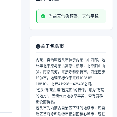
当前无气象预警，天气平稳
关于包头市
内蒙古自治区包头市位于内蒙古中西部，地
处华北平原与蒙古高原过渡带，北靠阴山山
脉，南临黄河，东接呼和浩特市，西连巴彦
淖尔市，地理坐标介于东经103°15′—
118°10′、北纬41°20′—42°40′之间。
“包头”系蒙古语“包克图”的音译，意为“有鹿
的地方”，因清代此地水草丰美、常有鹿群
出没而得名。
包头市为内蒙古自治区下辖的地级市，属自
治区首府呼和浩特市辐射圈核心城市，现辖