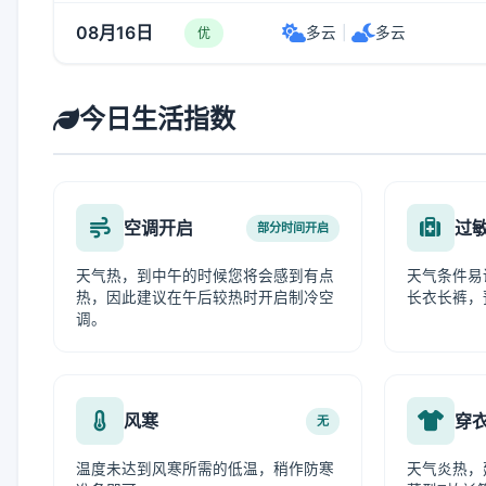
08月16日
多云
|
多云
优
今日生活指数
空调开启
过
部分时间开启
天气热，到中午的时候您将会感到有点
天气条件易
热，因此建议在午后较热时开启制冷空
长衣长裤，
调。
风寒
穿
无
温度未达到风寒所需的低温，稍作防寒
天气炎热，