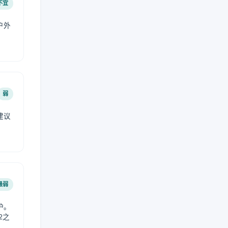
不宜
户外
弱
建议
。
最弱
护。
2之