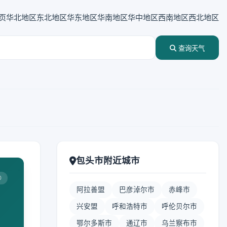
页
华北地区
东北地区
华东地区
华南地区
华中地区
西南地区
西北地区
查询天气
包头市附近城市
0
阿拉善盟
巴彦淖尔市
赤峰市
兴安盟
呼和浩特市
呼伦贝尔市
鄂尔多斯市
通辽市
乌兰察布市