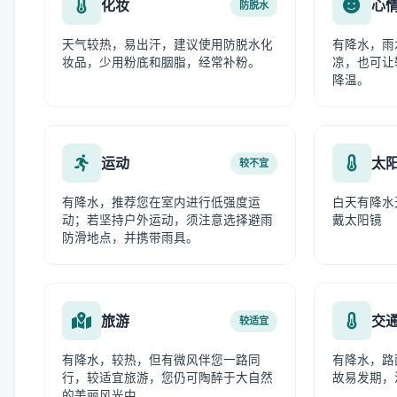
化妆
心
防脱水
天气较热，易出汗，建议使用防脱水化
有降水，雨
妆品，少用粉底和胭脂，经常补粉。
凉，也可让
降温。
运动
太
较不宜
有降水，推荐您在室内进行低强度运
白天有降水
动；若坚持户外运动，须注意选择避雨
戴太阳镜
防滑地点，并携带雨具。
旅游
交
较适宜
有降水，较热，但有微风伴您一路同
有降水，路
行，较适宜旅游，您仍可陶醉于大自然
故易发期，
的美丽风光中。