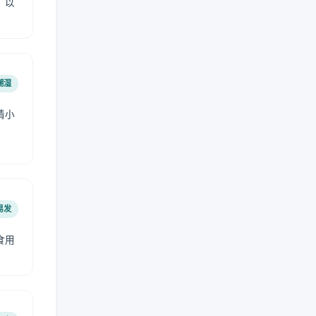
，以
潮湿
请小
易发
食用