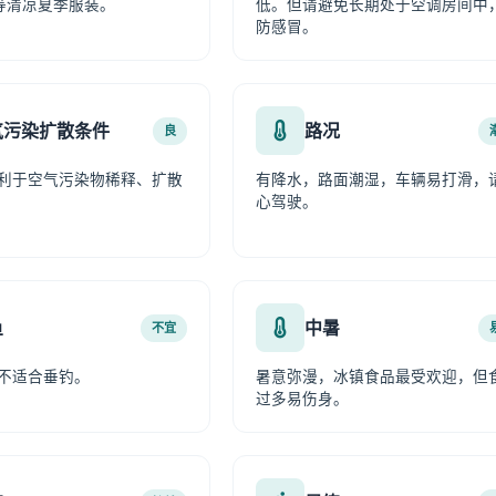
等清凉夏季服装。
低。但请避免长期处于空调房间中
防感冒。
气污染扩散条件
路况
良
利于空气污染物稀释、扩散
有降水，路面潮湿，车辆易打滑，
心驾驶。
鱼
中暑
不宜
不适合垂钓。
暑意弥漫，冰镇食品最受欢迎，但
过多易伤身。