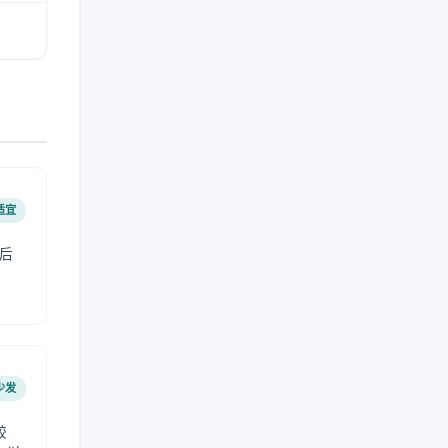
适宜
后
少发
较