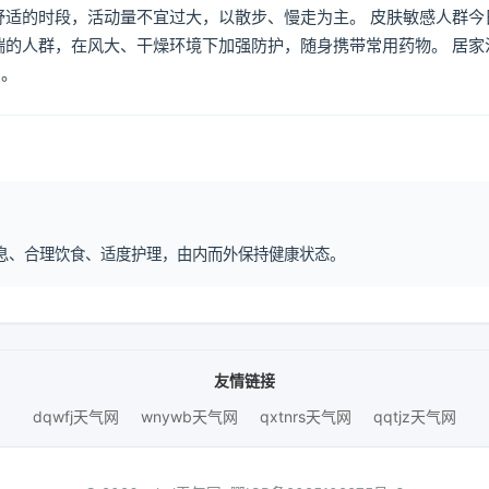
舒适的时段，活动量不宜过大，以散步、慢走为主。 皮肤敏感人群今
喘的人群，在风大、干燥环境下加强防护，随身携带常用药物。 居家
倒。
律作息、合理饮食、适度护理，由内而外保持健康状态。
友情链接
dqwfj天气网
wnywb天气网
qxtnrs天气网
qqtjz天气网