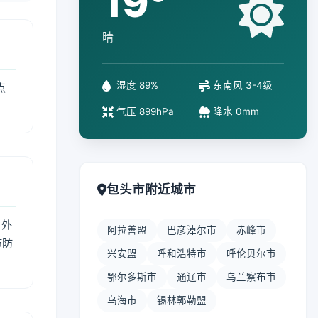
19°
晴
湿度 89%
东南风 3-4级
点
气压 899hPa
降水 0mm
包头市附近城市
 外
阿拉善盟
巴彦淖尔市
赤峰市
带防
兴安盟
呼和浩特市
呼伦贝尔市
鄂尔多斯市
通辽市
乌兰察布市
乌海市
锡林郭勒盟