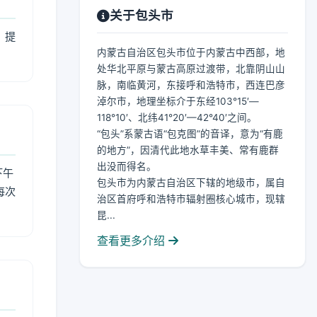
关于包头市
，提
内蒙古自治区包头市位于内蒙古中西部，地
处华北平原与蒙古高原过渡带，北靠阴山山
脉，南临黄河，东接呼和浩特市，西连巴彦
淖尔市，地理坐标介于东经103°15′—
118°10′、北纬41°20′—42°40′之间。
“包头”系蒙古语“包克图”的音译，意为“有鹿
的地方”，因清代此地水草丰美、常有鹿群
出没而得名。
下午
包头市为内蒙古自治区下辖的地级市，属自
每次
治区首府呼和浩特市辐射圈核心城市，现辖
昆...
查看更多介绍