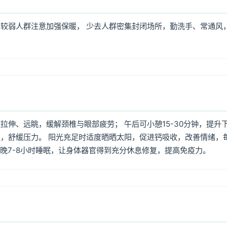
较弱人群注意加强保暖， 少去人群密集封闭场所，勤洗手、常通风
伸、远眺，缓解颈椎与眼部疲劳； 午后可小憩15-30分钟，提升
，舒缓压力。 阳光充足时适度晒晒太阳，促进钙吸收，改善情绪，
每晚7-8小时睡眠，让身体器官得到充分休息修复，提高免疫力。