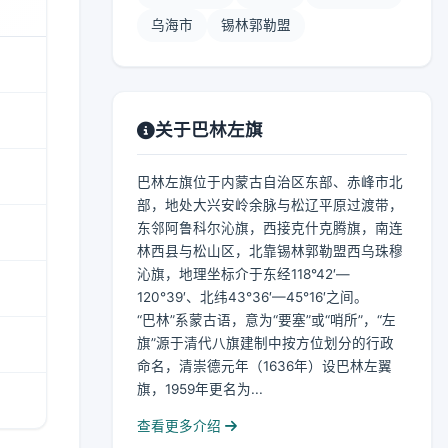
乌海市
锡林郭勒盟
关于巴林左旗
巴林左旗位于内蒙古自治区东部、赤峰市北
部，地处大兴安岭余脉与松辽平原过渡带，
东邻阿鲁科尔沁旗，西接克什克腾旗，南连
林西县与松山区，北靠锡林郭勒盟西乌珠穆
沁旗，地理坐标介于东经118°42′—
120°39′、北纬43°36′—45°16′之间。
“巴林”系蒙古语，意为“要塞”或“哨所”，“左
旗”源于清代八旗建制中按方位划分的行政
命名，清崇德元年（1636年）设巴林左翼
旗，1959年更名为...
查看更多介绍