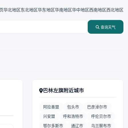
页
华北地区
东北地区
华东地区
华南地区
华中地区
西南地区
西北地区
查询天气
巴林左旗附近城市
阿拉善盟
包头市
巴彦淖尔市
兴安盟
呼和浩特市
呼伦贝尔市
鄂尔多斯市
通辽市
乌兰察布市