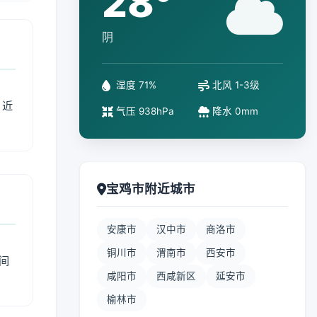
28°
阴
湿度 71%
北风 1-3级
、近
气压 938hPa
降水 0mm
宝鸡市附近城市
安康市
汉中市
商洛市
铜川市
渭南市
西安市
间
咸阳市
西咸新区
延安市
榆林市