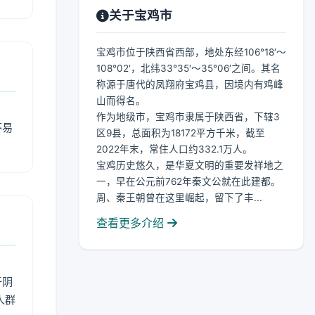
关于宝鸡市
宝鸡市位于陕西省西部，地处东经106°18′～
108°02′，北纬33°35′～35°06′之间。其名
称源于唐代的凤翔府宝鸡县，因境内有鸡峰
山而得名。
作为地级市，宝鸡市隶属于陕西省，下辖3
不易
区9县，总面积为18172平方千米，截至
2022年末，常住人口约332.1万人。
宝鸡历史悠久，是华夏文明的重要发祥地之
一，早在公元前762年秦文公就在此建都。
周、秦王朝曾在这里崛起，留下了丰...
查看更多介绍
于阴
人群