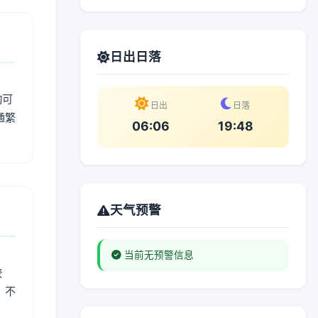
日出日落
动可
日出
日落
通繁
06:06
19:48
天气预警
当前无预警信息
较
、不